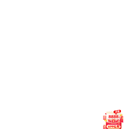
帮助与学习
v6.3.0：
新增“玩法教学专区”，支持易倍官网 - 易倍(中国)
一站式服务官网语音与字幕讲解，覆盖新老用户。
v6.2.0：
帮助中心升级，分类更清晰，常见问题支持搜索
直达。
v5.8.0：
用户反馈通道上线，支持建议提交与分类响应。
荣誉与成就
易倍登录网址 在多个国际赛事科技平台评比中脱颖而出，持
续提升安全性与观赛体验。