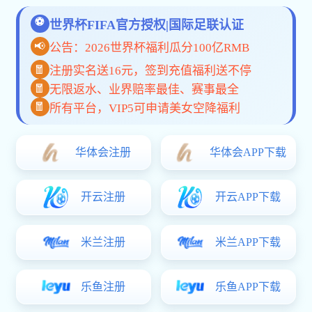
注册信息：如手机号、昵称、头像等基础资料
设备信息：操作系统、浏览器、分辨率、唯一标识等
行为记录：包括访问路径、停留时间、偏好设置等
位置信息：在获得授权后采集
三、信息使用目的
收集到的信息将用于：
为您提供定制化内容与互动体验
保障账号和数据安全
进行数据分析与服务优化
在授权基础上提供通知推送服务
四、第三方共享与信息披露
我们承诺不会随意出售用户信息，仅在以下情况下共享：
经您明确授权的合作服务