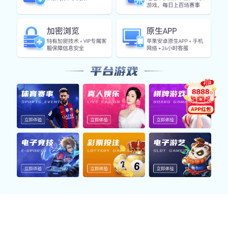
智能引擎实时数据快照
利用易倍登录网址构建的智能分析系统，实时捕捉各项运行
数据，提升平台的响应效率与数据稳定性。
响应速度
0.18s
平均页面加载
AI推荐准确率
92.6%